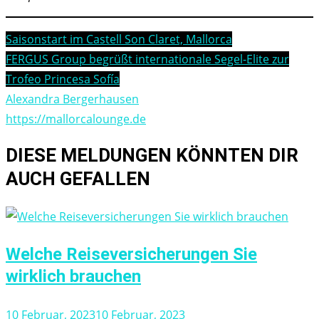
Beitragsnavigation
Saisonstart im Castell Son Claret, Mallorca
FERGUS Group begrüßt internationale Segel-Elite zur
Trofeo Princesa Sofía
Alexandra Bergerhausen
https://mallorcalounge.de
DIESE MELDUNGEN KÖNNTEN DIR
AUCH GEFALLEN
Welche Reiseversicherungen Sie
wirklich brauchen
10 Februar, 2023
10 Februar, 2023