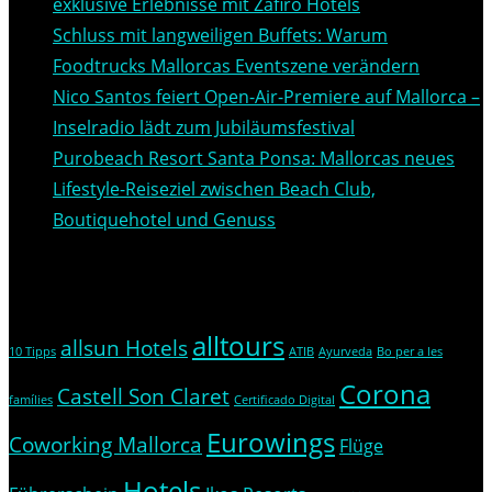
exklusive Erlebnisse mit Zafiro Hotels
Schluss mit langweiligen Buffets: Warum
Foodtrucks Mallorcas Eventszene verändern
Nico Santos feiert Open-Air-Premiere auf Mallorca –
Inselradio lädt zum Jubiläumsfestival
Purobeach Resort Santa Ponsa: Mallorcas neues
Lifestyle-Reiseziel zwischen Beach Club,
Boutiquehotel und Genuss
Themen
alltours
allsun Hotels
10 Tipps
ATIB
Ayurveda
Bo per a les
Corona
Castell Son Claret
famílies
Certificado Digital
Eurowings
Coworking Mallorca
Flüge
Hotels