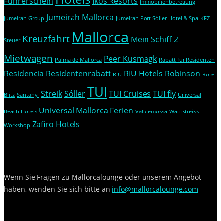
Führerschein
Ikos Resorts
Immobilienbetreuung
Jumeirah Mallorca
Jumeirah Group
Jumeirah Port Sóller Hotel & Spa
KFZ-
Mallorca
Kreuzfahrt
Mein Schiff 2
Steuer
Mietwagen
Peer Kusmagk
Palma de Mallorca
Rabatt für Residenten
Residencia
Residentenrabatt
RIU Hotels
Robinson
RIU
Rote
TUI
Streik
Sóller
TUI Cruises
TUI fly
Blitz
Santanyi
Universal
Universal Mallorca Ferien
Beach Hotels
Valldemossa
Warnstreiks
Zafiro Hotels
Workshop
Kontakt
Wenn Sie Fragen zu Mallorcalounge oder unserem Angebot
haben, wenden Sie sich bitte an
info@mallorcalounge.com
Social Media