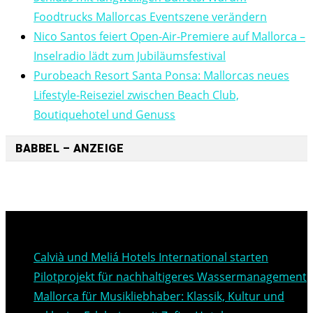
Foodtrucks Mallorcas Eventszene verändern
Nico Santos feiert Open-Air-Premiere auf Mallorca –
Inselradio lädt zum Jubiläumsfestival
Purobeach Resort Santa Ponsa: Mallorcas neues
Lifestyle-Reiseziel zwischen Beach Club,
Boutiquehotel und Genuss
BABBEL – ANZEIGE
Neueste Beiträge
Calvià und Meliá Hotels International starten
Pilotprojekt für nachhaltigeres Wassermanagement
Mallorca für Musikliebhaber: Klassik, Kultur und