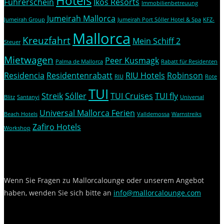
Hotels
Führerschein
Ikos Resorts
Immobilienbetreuung
Jumeirah Mallorca
Jumeirah Group
Jumeirah Port Sóller Hotel & Spa
KFZ-
Mallorca
Kreuzfahrt
Mein Schiff 2
Steuer
Mietwagen
Peer Kusmagk
Palma de Mallorca
Rabatt für Residenten
Residencia
Residentenrabatt
RIU Hotels
Robinson
RIU
Rote
TUI
Streik
Sóller
TUI Cruises
TUI fly
Blitz
Santanyi
Universal
Universal Mallorca Ferien
Beach Hotels
Valldemossa
Warnstreiks
Zafiro Hotels
Workshop
Kontakt
Wenn Sie Fragen zu Mallorcalounge oder unserem Angebot
haben, wenden Sie sich bitte an
info@mallorcalounge.com
Social Media