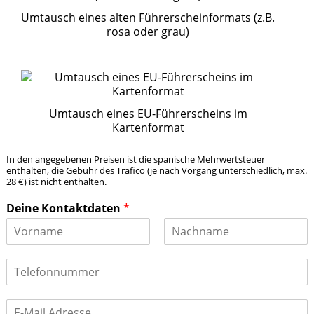
c
Umtausch eines alten Führerscheinformats (z.B.
h
rosa oder grau)
e
s
P
a
k
e
Umtausch eines EU-Führerscheins im
t
Kartenformat
b
e
In den angegebenen Preisen ist die spanische Mehrwertsteuer
n
enthalten, die Gebühr des Trafico (je nach Vorgang unterschiedlich, max.
ö
28 €) ist nicht enthalten.
t
i
Deine Kontaktdaten
*
g
e
n
V
N
S
o
a
T
r
c
i
e
n
h
e
l
a
n
?
E
m
e
a