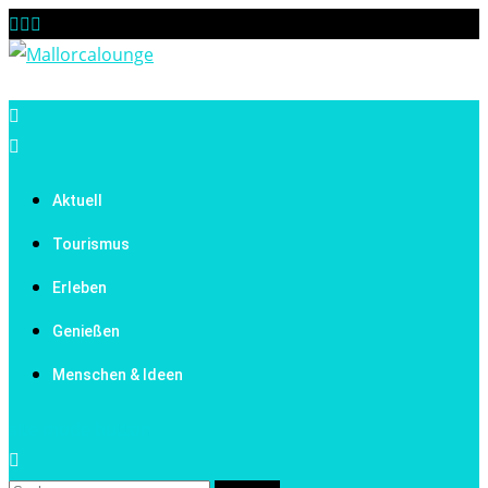
Skip
to
content
Mallorcalounge
Aktuell
Tourismus
Erleben
Genießen
Menschen & Ideen
site mode button