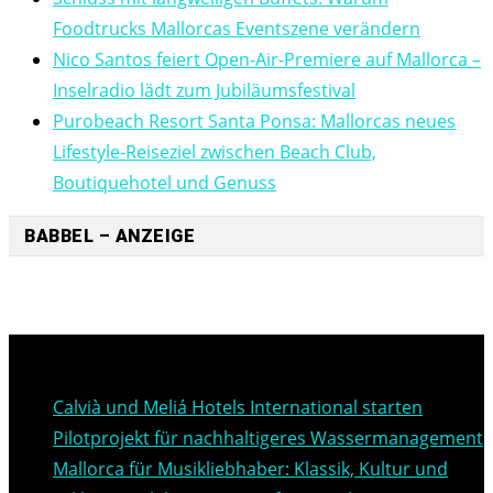
Foodtrucks Mallorcas Eventszene verändern
Nico Santos feiert Open-Air-Premiere auf Mallorca –
Inselradio lädt zum Jubiläumsfestival
Purobeach Resort Santa Ponsa: Mallorcas neues
Lifestyle-Reiseziel zwischen Beach Club,
Boutiquehotel und Genuss
BABBEL – ANZEIGE
Neueste Beiträge
Calvià und Meliá Hotels International starten
Pilotprojekt für nachhaltigeres Wassermanagement
Mallorca für Musikliebhaber: Klassik, Kultur und