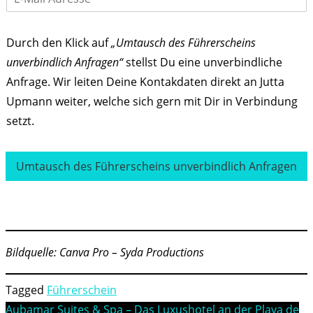
*
e
m
-
f
e
M
o
a
n
Durch den Klick auf
„Umtausch des Führerscheins
i
*
l
unverbindlich Anfragen“
stellst Du eine unverbindliche
*
Anfrage. Wir leiten Deine Kontakdaten direkt an Jutta
Upmann weiter, welche sich gern mit Dir in Verbindung
setzt.
Umtausch des Führerscheins unverbindlich Anfragen
Bildquelle: Canva Pro – Syda Productions
Tagged
Führerschein
Beitragsnavigation
Aubamar Suites & Spa – Das Luxushotel an der Playa de